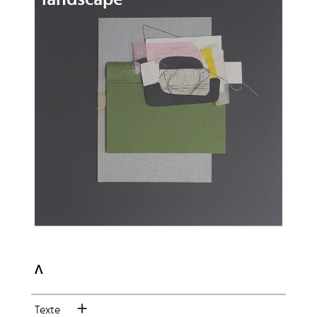
landscape
ᐱ
Texte