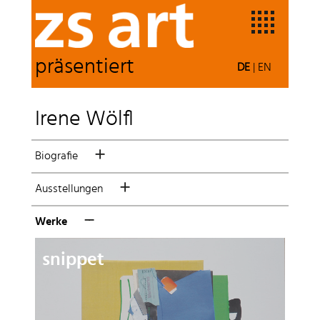
präsentiert
DE
|
EN
Irene Wölfl
Biografie
Ausstellungen
Werke
snippet