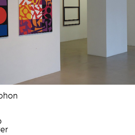
rohon
p
yer