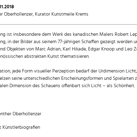
.11.2018
er Oberhollenzer, Kurator Kunstmeile Krems
ung ist insbesondere dem Werk des kanadischen Malers Robert Lep
ung, in der Bilder aus seinem 77-jährigen Schaffen gezeigt werden 
 und Objekten von Marc Adrian, Karl Hikade, Edgar Knoop und Leo
genössischen abstrakten Kunst thematisieren.
tion, jede Form visueller Perzeption bedarf der Urdimension Licht;
elzen seine unterschiedlichen Erscheinungsformen und Spielarten 
nalen Dimension des Schauens offenbart sich Licht – als Schönheit.
enther Oberhollenzer
t Künstlerbiografien