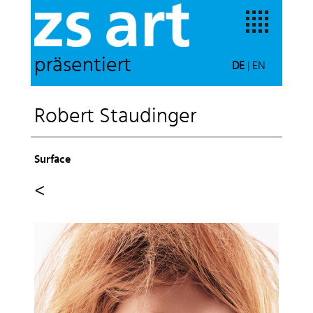
präsentiert
DE
|
EN
Robert Staudinger
Surface
<